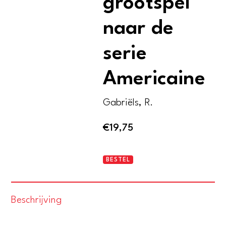
grootspel
naar de
serie
Americaine
Gabriëls, R.
€
19,75
Atlas
BESTEL
bij
Van
Beschrijving
het
grootspel