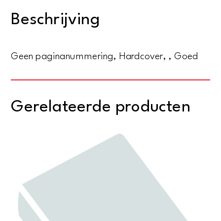
naar
Beschrijving
de
serie
Americaine
Geen paginanummering, Hardcover, , Goed
aantal
Gerelateerde producten