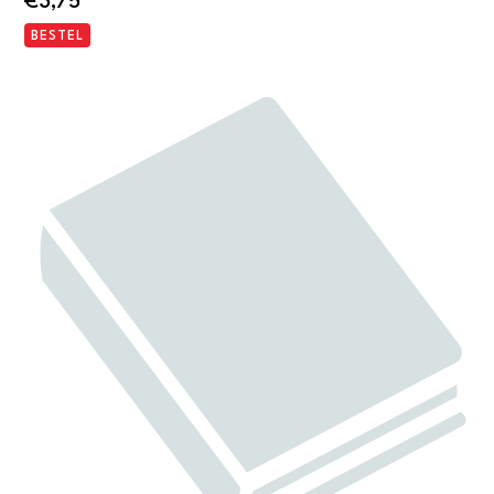
€
3,75
BESTEL