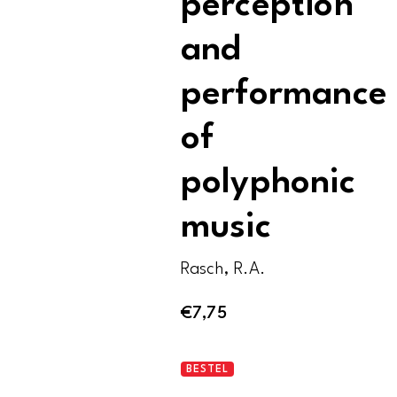
perception
and
performance
of
polyphonic
music
Rasch, R.A.
€
7,75
Aspects
BESTEL
of