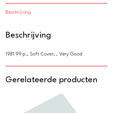
the
Beschrijving
perception
and
performance
Beschrijving
of
polyphonic
music
1981 99 p., Soft Cover, , Very Good
aantal
Gerelateerde producten