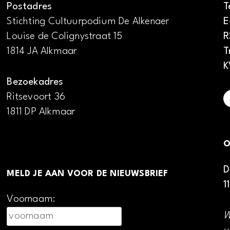
Postadres
T
Stichting Cultuurpodium De Alkenaer
E
Louise de Colignystraat 15
R
1814 JA Alkmaar
T
K
Bezoekadres
Ritsevoort 36
1811 DP Alkmaar
O
D
MELD JE AAN VOOR DE NIEUWSBRIEF
1
Voornaam:
W