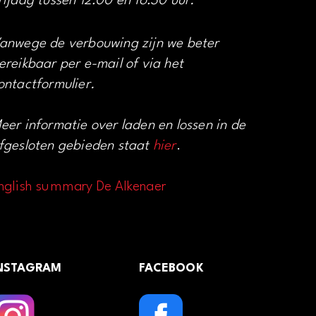
rijdag tussen 12:00 en 16:30 uur.
anwege de verbouwing zijn we beter
ereikbaar per e-mail of via het
ontactformulier.
eer informatie over laden en lossen in de
fgesloten gebieden staat
hier
.
nglish summary De Alkenaer
NSTAGRAM
FACEBOOK