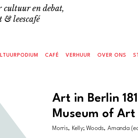
 cultuur en debat,
 & leescafé
LTUURPODIUM
CAFÉ
VERHUUR
OVER ONS
S
Art in Berlin 1
Museum of Art
Morris, Kelly; Woods, Amanda (e