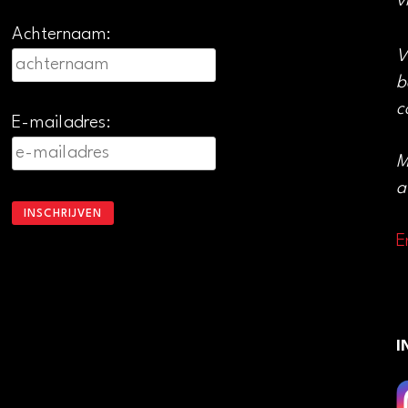
v
Achternaam:
V
b
c
E-mailadres:
M
a
E
I