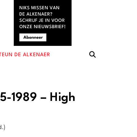
TEUN DE ALKENAER
815-1989 – High
d.)