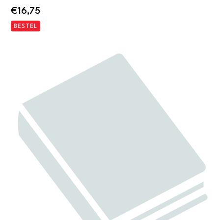
€
16,75
BESTEL