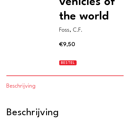
vehicles of
the world
Foss, C.F.
€
9,50
Armoured
BESTEL
fighting
vehicles
Beschrijving
of
the
world
Beschrijving
aantal