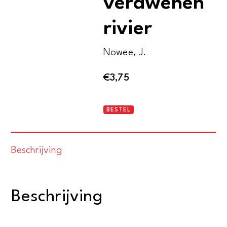
verdwenen
rivier
Nowee, J.
€
3,75
Arendsoog
BESTEL
en
de
Beschrijving
verdwenen
rivier
aantal
Beschrijving