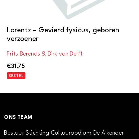
Lorentz – Gevierd fysicus, geboren
verzoener
Frits Berends & Dirk van Delft
€
31,75
BESTEL
ONS TEAM
Bestuur Stichting Cultuurpodium De Alkenaer