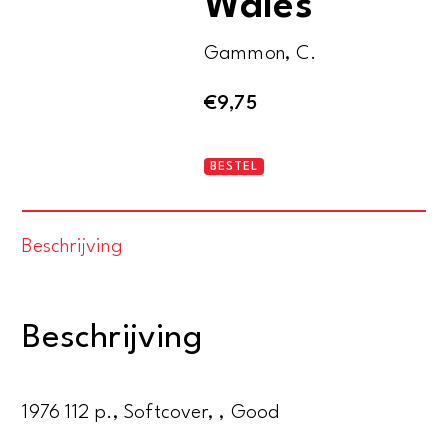
Wales
Gammon, C.
€
9,75
Angling
BESTEL
guide
to
Beschrijving
Wales
aantal
Beschrijving
1976 112 p., Softcover, , Good