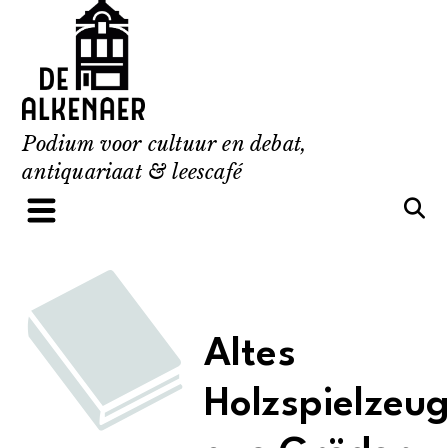
Skip
to
content
Podium voor cultuur en debat,
antiquariaat & leescafé
Altes
Holzspielzeu