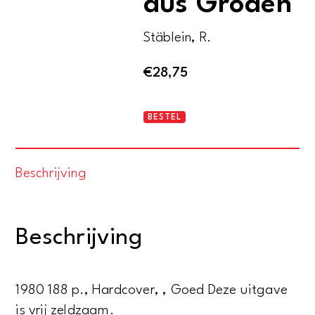
aus Gröden
Stäblein, R.
€
28,75
Altes
BESTEL
Holzspielzeug
aus
Beschrijving
Gröden
aantal
Beschrijving
1980 188 p., Hardcover, , Goed Deze uitgave
is vrij zeldzaam.