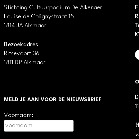
Stichting Cultuurpodium De Alkenaer
E
Louise de Colignystraat 15
R
1814 JA Alkmaar
T
K
Bezoekadres
Ritsevoort 36
1811 DP Alkmaar
O
D
MELD JE AAN VOOR DE NIEUWSBRIEF
1
Voornaam:
W
v