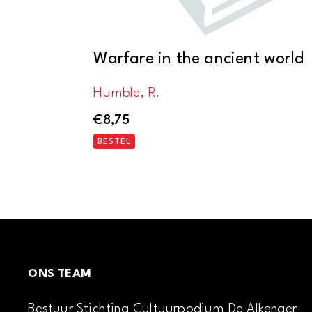
Warfare in the ancient world
Humble, R.
€
8,75
BESTEL
ONS TEAM
Bestuur Stichting Cultuurpodium De Alkenaer