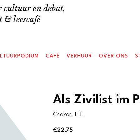
 cultuur en debat,
 & leescafé
LTUURPODIUM
CAFÉ
VERHUUR
OVER ONS
S
Als Zivilist im 
Csokor, F.T.
€
22,75