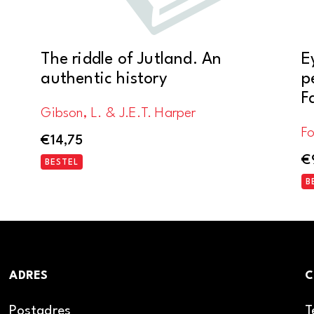
The riddle of Jutland. An
E
authentic history
p
F
Gibson, L. & J.E.T. Harper
Fo
€
14,75
€
BESTEL
B
ADRES
C
Postadres
T