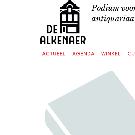
Skip
Podium voor
to
antiquariaat
content
ACTUEEL
AGENDA
WINKEL
CU