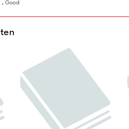
, , Good
cten