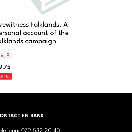
yewitness Falklands. A
ersonal account of the
alklands campaign
x, R.
9,75
ESTEL
ONTACT EN BANK
elefoon:
072 582 20 40