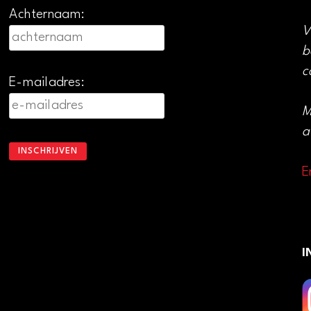
Achternaam:
V
b
c
E-mailadres:
M
a
E
I