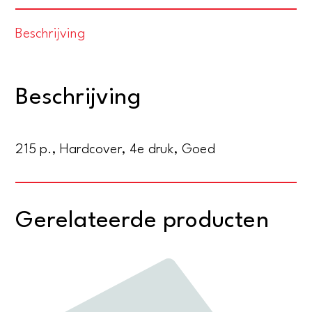
Wala.
Beschrijving
Een
verhaal
uit
Beschrijving
den
tijd
van
215 p., Hardcover, 4e druk, Goed
Julius
Caesar
en
Gerelateerde producten
de
Batavieren
aantal