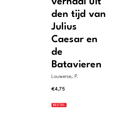
verhaal uit
den tijd van
Julius
Caesar en
de
Batavieren
Louwerse, P.
€
4,75
Alfer
BESTEL
en