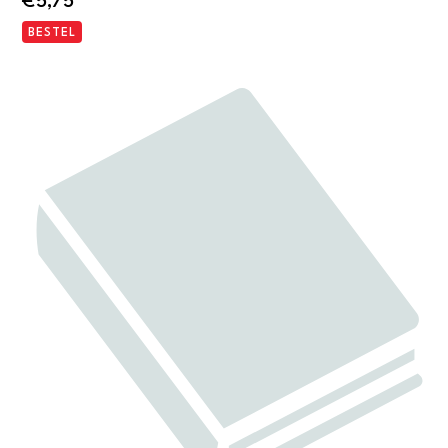
€
5,75
BESTEL