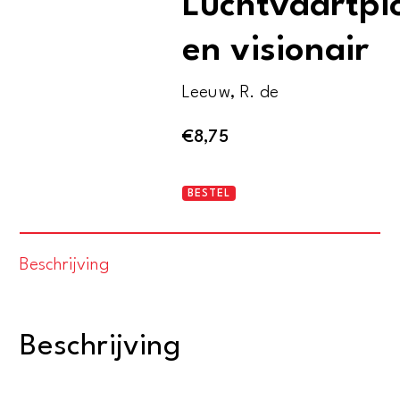
Luchtvaartpi
en visionair
Leeuw, R. de
€
8,75
Albert
BESTEL
Plesman.
Luchtvaartpionier
Beschrijving
en
visionair
aantal
Beschrijving