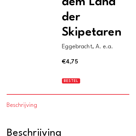
dem Land
der
Skipetaren
Eggebracht, A. e.a.
€
4,75
Albanien.
BESTEL
Schätze
aus
Beschrijving
dem
Land
der
Beschrijving
Skipetaren