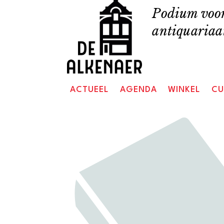
Skip
Podium voor
to
antiquariaat
content
ACTUEEL
AGENDA
WINKEL
CU