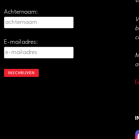
v
Achternaam:
V
b
c
E-mailadres:
M
a
E
I