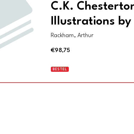
C.K. Chesterto
Illustrations b
Rackham, Arthur
€
98,75
Aesop's
BESTEL
Fables
(A
new
Translation
by
V.S.
Vernon-