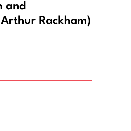
n and
y Arthur Rackham)