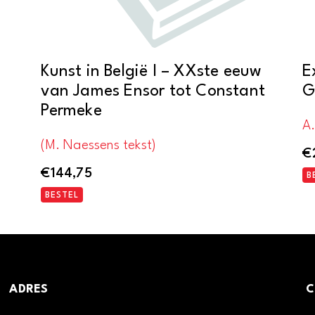
Kunst in België I – XXste eeuw
E
van James Ensor tot Constant
G
Permeke
A
(M. Naessens tekst)
€
€
144,75
B
BESTEL
ADRES
C