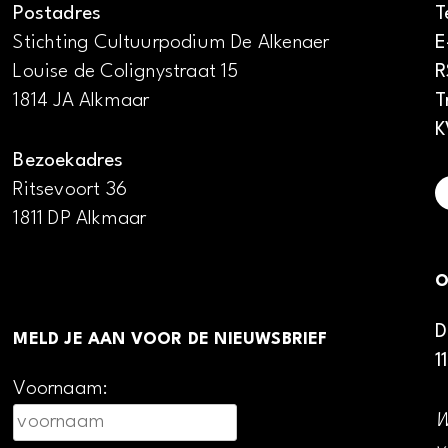
Postadres
T
Stichting Cultuurpodium De Alkenaer
E
Louise de Colignystraat 15
R
1814 JA Alkmaar
T
K
Bezoekadres
Ritsevoort 36
1811 DP Alkmaar
O
D
MELD JE AAN VOOR DE NIEUWSBRIEF
1
Voornaam:
W