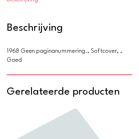
Kampf.
Getekende
herinneringen
Beschrijving
aan
een
grote
1968 Geen paginanummering., Softcover, ,
tijd
Goed
aantal
Gerelateerde producten