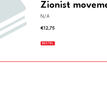
Zionist movem
N/A
€
12,75
A
BESTEL
national
home
for
the
Jewish
people
-
The
British