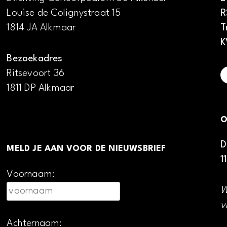
Louise de Colignystraat 15
R
1814 JA Alkmaar
T
K
Bezoekadres
Ritsevoort 36
1811 DP Alkmaar
O
D
MELD JE AAN VOOR DE NIEUWSBRIEF
1
Voornaam:
W
v
Achternaam: