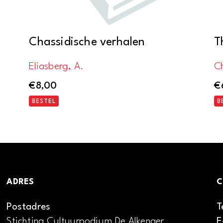
Chassidische verhalen
T
Eliasberg, A.
C
€
8,00
€
BESTEL
B
ADRES
C
Postadres
T
Stichting Cultuurpodium De Alkenaer
E