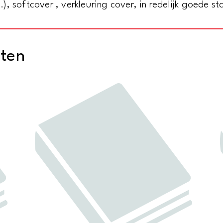
, softcover , verkleuring cover, in redelijk goede st
Government's
recognition
of
cten
the
Zionist
movement
aantal