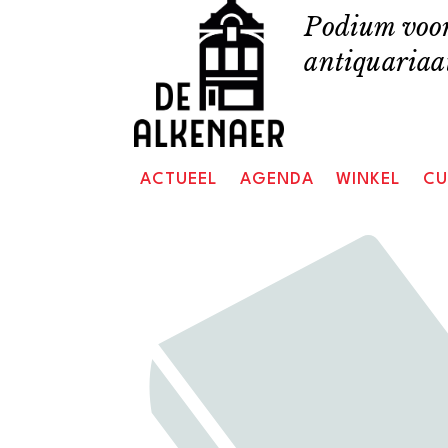
Skip
Podium voor
to
antiquariaat
content
ACTUEEL
AGENDA
WINKEL
CU