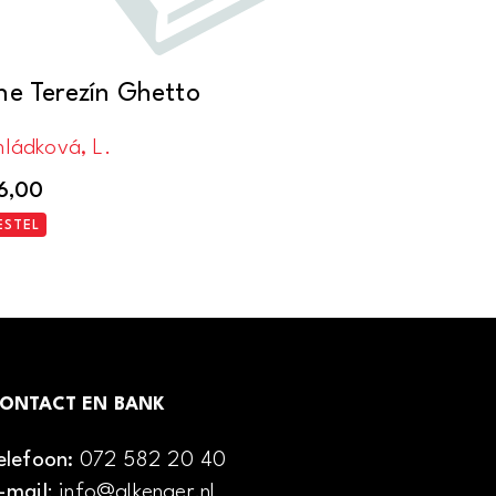
he Terezín Ghetto
hládková, L.
6,00
ESTEL
ONTACT EN BANK
elefoon:
072 582 20 40
-mail
: info@alkenaer.nl