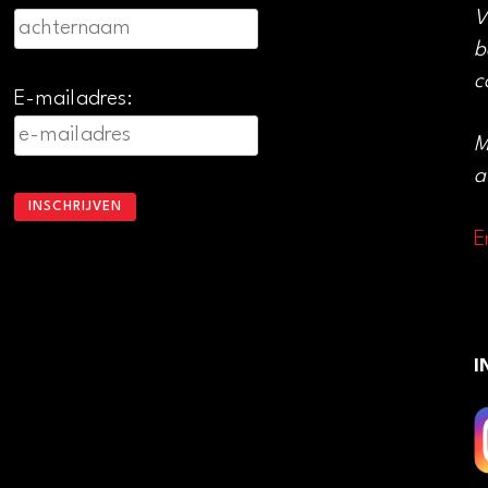
V
b
c
E-mailadres:
M
a
E
I