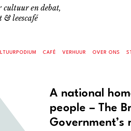
 cultuur en debat,
 & leescafé
LTUURPODIUM
CAFÉ
VERHUUR
OVER ONS
S
A national hom
people – The Br
Government’s r