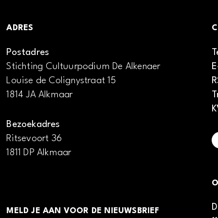
ADRES
C
Postadres
T
Stichting Cultuurpodium De Alkenaer
E
Louise de Colignystraat 15
R
1814 JA Alkmaar
T
K
Bezoekadres
Ritsevoort 36
1811 DP Alkmaar
O
D
MELD JE AAN VOOR DE NIEUWSBRIEF