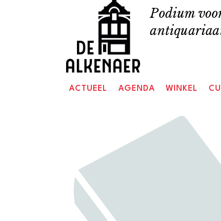
Skip
Podium voor
to
antiquariaat
content
ACTUEEL
AGENDA
WINKEL
CU