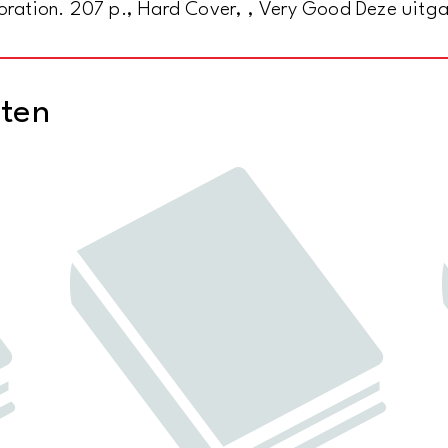
loration. 207 p., Hard Cover, , Very Good Deze uitg
cten