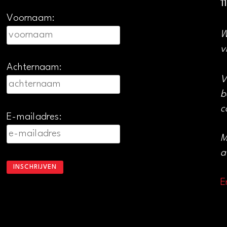
1
Voornaam:
W
v
Achternaam:
V
b
c
E-mailadres:
M
a
E