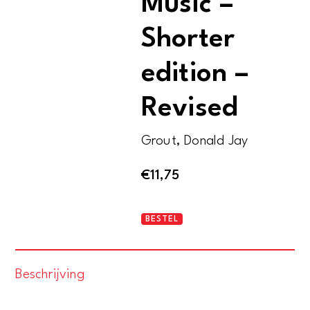
Music –
Shorter
edition –
Revised
Grout, Donald Jay
€
11,75
A
BESTEL
History
of
Beschrijving
Western
Music