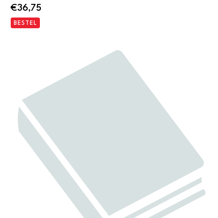
€
36,75
BESTEL