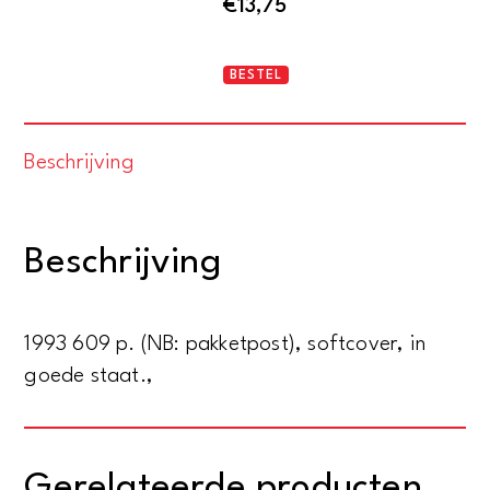
€
13,75
A
BESTEL
History
of
Beschrijving
Modern
Political
Thought
Beschrijving
-
Major
political
1993 609 p. (NB: pakketpost), softcover, in
thinkers
goede staat.,
from
Hobbes
to
Gerelateerde producten
Marx