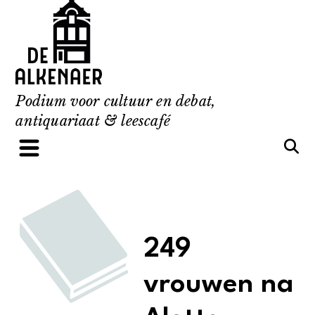
Skip
to
content
Podium voor cultuur en debat,
antiquariaat & leescafé
249
vrouwen na