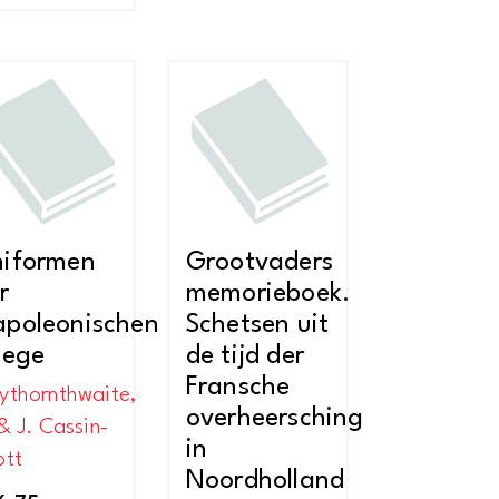
iformen
Grootvaders
r
memorieboek.
poleonischen
Schetsen uit
iege
de tijd der
Fransche
ythornthwaite,
overheersching
& J. Cassin-
in
ott
Noordholland