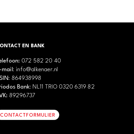
ONTACT EN BANK
elefoon:
072 582 20 40
-mail
: info@alkenaer.nl
SIN
: 864938998
riodos Bank
: NL11 TRIO 0320 6319 82
VK:
89296737
CONTACTFORMULIER