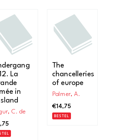
ndergang
The
12. La
chancelleries
rande
of europe
mée in
Palmer, A.
sland
€
14,75
gur, C. de
BESTEL
,75
STEL