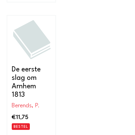
De eerste
slag om
Arnhem
1813
Berends, P.
€
11,75
BESTEL