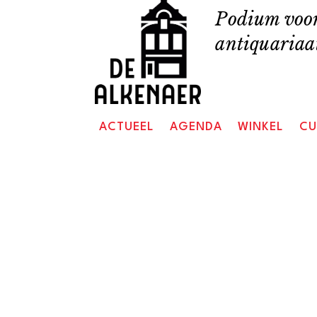
Skip
Podium voor
to
antiquariaat
content
ACTUEEL
AGENDA
WINKEL
CU