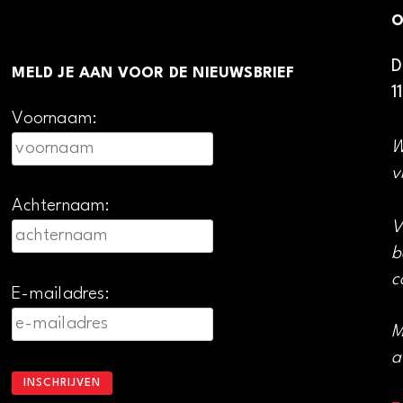
O
D
MELD JE AAN VOOR DE NIEUWSBRIEF
1
Voornaam:
W
v
Achternaam:
V
b
c
E-mailadres:
M
a