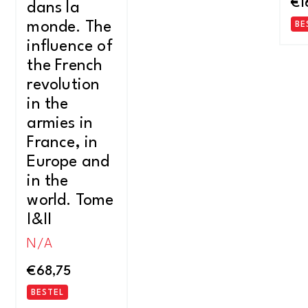
€
1
dans la
monde. The
BE
influence of
the French
revolution
in the
armies in
France, in
Europe and
in the
world. Tome
I&II
N/A
€
68,75
BESTEL