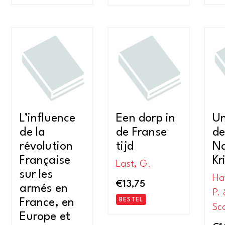
L’influence
Een dorp in
Un
de la
de Franse
de
révolution
tijd
Na
Française
Kr
Last, G.
sur les
Ha
€
13,75
armés en
P. 
France, en
BESTEL
Sc
Europe et