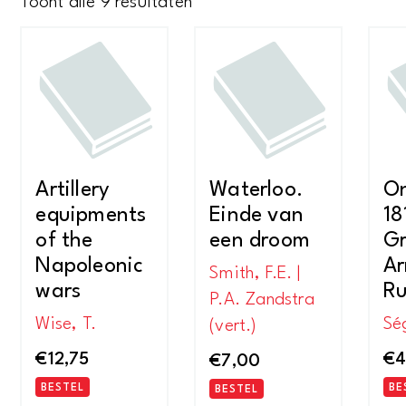
Gesorteerd
Toont alle 9 resultaten
op
nieuwste
Artillery
Waterloo.
O
equipments
Einde van
18
of the
een droom
G
Napoleonic
Ar
Smith, F.E. |
wars
Ru
P.A. Zandstra
Wise, T.
Sé
(vert.)
€
12,75
€
4
€
7,00
BESTEL
BE
BESTEL