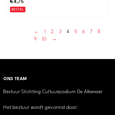
€
4,75
BESTEL
←
1
2
3
4
5
6
7
8
9
10
→
ONS TEAM
Bestuur Stichting Cultuurpodium De Alkenaer
Het bestuur wordt gevormd door: