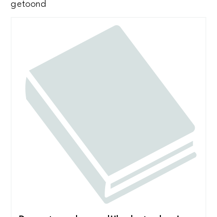
Gesorteerd
getoond
op
nieuwste