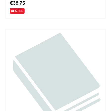
€
38,75
BESTEL