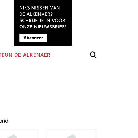
TEUN DE ALKENAER
Gesorteerd
oond
op