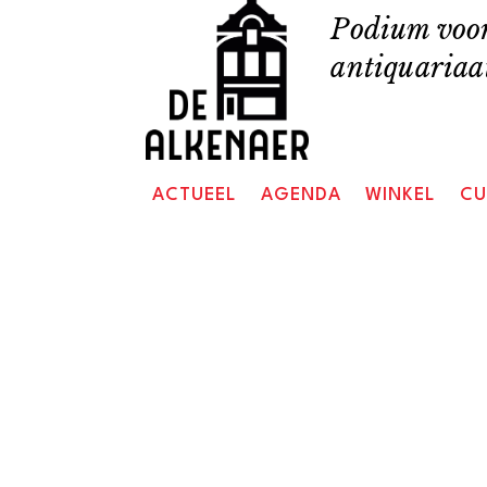
Skip
Podium voor
to
antiquariaat
content
ACTUEEL
AGENDA
WINKEL
CU