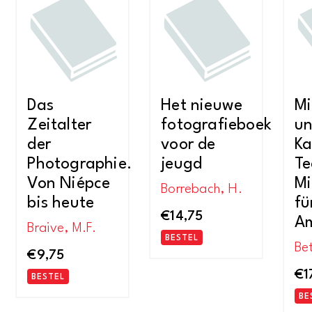
Das
Het nieuwe
Mi
Zeitalter
fotografieboek
u
der
voor de
Ka
Photographie.
jeugd
Te
Von Niépce
Mi
Borrebach, H.
bis heute
fü
€
14,75
A
Braive, M.F.
BESTEL
Bet
€
9,75
€
1
BESTEL
BE