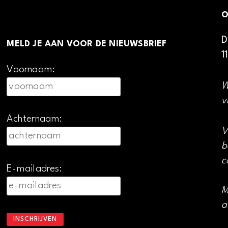
O
D
MELD JE AAN VOOR DE NIEUWSBRIEF
1
Voornaam:
W
v
Achternaam:
V
b
c
E-mailadres:
M
a