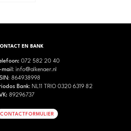
ONTACT EN BANK
elefoon:
072 582 20 40
-mail
: info@alkenaer.nl
SIN
: 864938998
riodos Bank
: NL11 TRIO 0320 6319 82
VK:
89296737
CONTACTFORMULIER