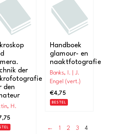
nieuwste
kroskop
Handboek
nd
glamour- en
mera.
naaktfotografie
chnik der
Banks, I. | J.
krofotografie
Engel (vert.)
r den
€
4,75
mateur
BESTEL
tin, H.
7,75
←
1
2
3
4
STEL