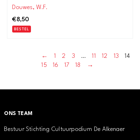
Douwes, W.F.
€
8,50
BESTEL
←
1
2
3
…
11
12
13
14
15
16
17
18
→
ONS TEAM
Bestuur Stichting Cultuurpodium De Alkenaer