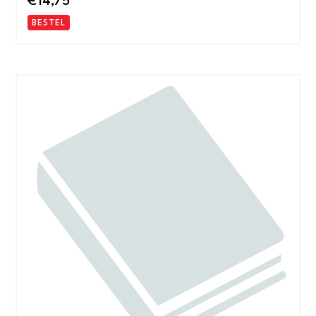
€
14,75
BESTEL