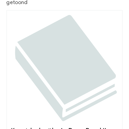
Gesorteerd
getoond
op
nieuwste