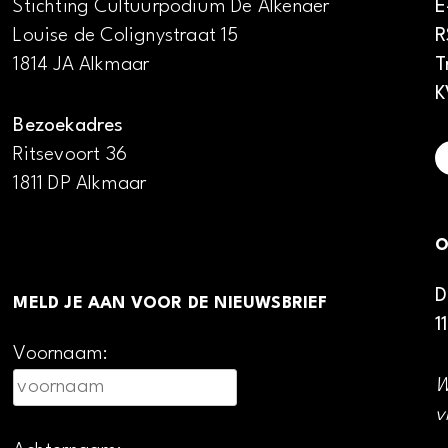
Stichting Cultuurpodium De Alkenaer
E
Louise de Colignystraat 15
R
1814 JA Alkmaar
T
K
Bezoekadres
Ritsevoort 36
1811 DP Alkmaar
O
D
MELD JE AAN VOOR DE NIEUWSBRIEF
1
Voornaam:
W
v