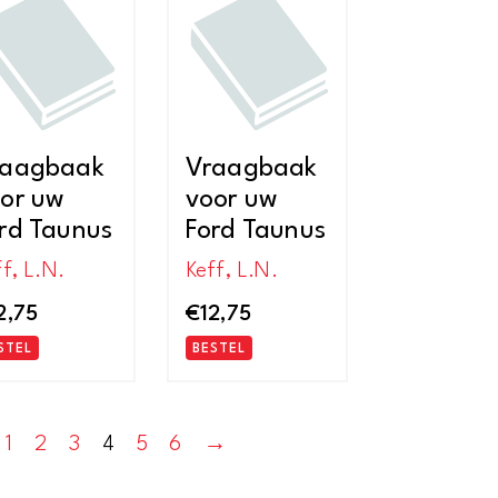
nieuwste
raagbaak
Vraagbaak
or uw
voor uw
rd Taunus
Ford Taunus
f, L.N.
Keff, L.N.
2,75
€
12,75
STEL
BESTEL
1
2
3
4
5
6
→