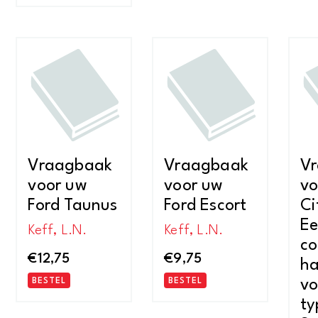
Vraagbaak
Vraagbaak
V
voor uw
voor uw
vo
Ford Taunus
Ford Escort
Ci
E
Keff, L.N.
Keff, L.N.
co
€
12,75
€
9,75
ha
BESTEL
BESTEL
vo
ty