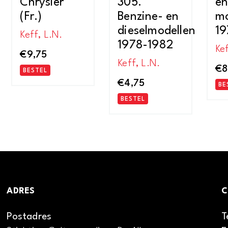
Chrysler
305.
en
(Fr.)
Benzine- en
mo
dieselmodellen
19
Keff, L.N.
1978-1982
Kef
€
9,75
Keff, L.N.
€
8
BESTEL
€
4,75
BE
BESTEL
ADRES
C
Postadres
T