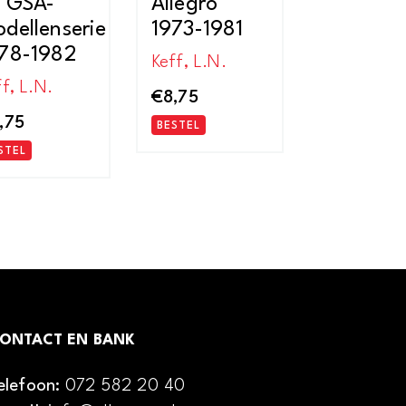
 GSA-
Allegro
dellenserie
1973-1981
78-1982
Keff, L.N.
f, L.N.
€
8,75
,75
BESTEL
STEL
ONTACT EN BANK
elefoon:
072 582 20 40