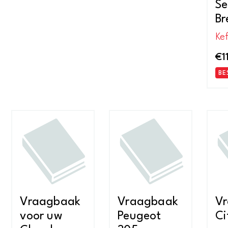
Se
Br
Kef
€
1
BE
Vraagbaak
Vraagbaak
V
voor uw
Peugeot
Ci