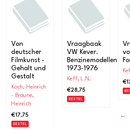
Von
Vraagbaak
V
deutscher
VW Kever.
vo
Filmkunst -
Benzinemodellen
Fo
Gehalt und
1973-1976
Kef
Gestalt
Keff, L.N.
€
1
Koch, Heinrich
€
28,75
BE
- Braune,
BESTEL
Heinrich
€
17,75
←
BESTEL