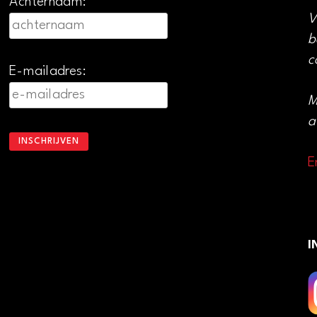
Achternaam:
V
b
c
E-mailadres:
M
a
E
I