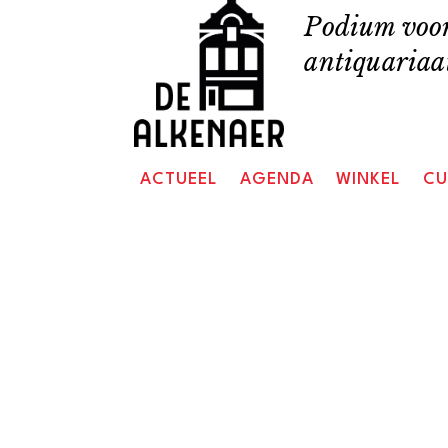
Skip
Podium voor
to
antiquariaat
content
ACTUEEL
AGENDA
WINKEL
CU