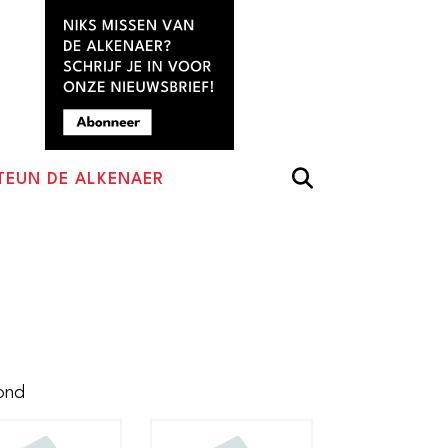
TEUN DE ALKENAER
Gesorteerd
ond
op