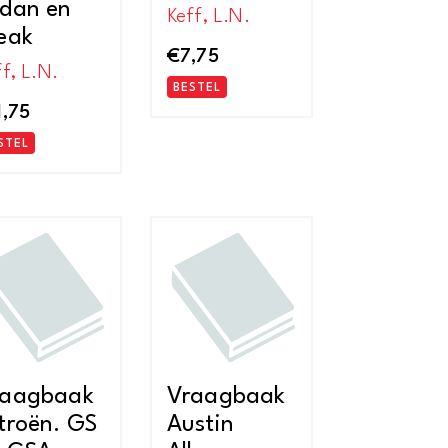
dan en
Keff, L.N.
eak
€
7,75
f, L.N.
BESTEL
1,75
STEL
raagbaak
Vraagbaak
troën. GS
Austin