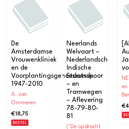
De
Neerlands
[
Amsterdamse
Welvaart –
Au
Vrouwenkliniek
Nederlandsch
Ja
en de
Indische
vo
Voorplantingsgeneeskunde
Staatsspoor
NE
1947-2010
– en
en
Tramwegen
A. van
Be
– Aflevering
Ommeren
€
4
78-79-80-
€
18,75
81
BE
BESTEL
("De opdracht