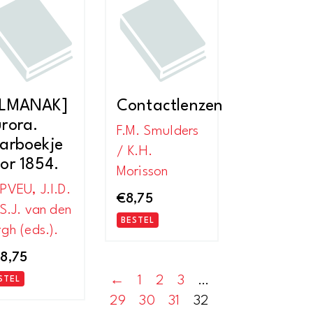
nieuwste
ALMANAK]
Contactlenzen
rora.
F.M. Smulders
arboekje
/ K.H.
or 1854.
Morisson
PVEU, J.I.D.
€
8,75
 S.J. van den
BESTEL
rgh (eds.).
8,75
←
1
2
3
…
STEL
29
30
31
32