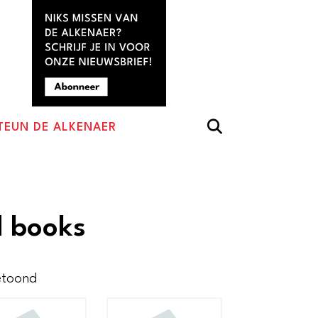
TEUN DE ALKENAER
d books
Gesorteerd
etoond
op