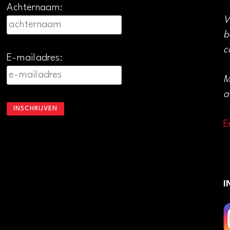
Achternaam:
V
b
c
E-mailadres:
M
a
E
I