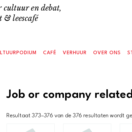
 cultuur en debat,
 & leescafé
LTUURPODIUM
CAFÉ
VERHUUR
OVER ONS
S
Job or company relate
Resultaat 373–376 van de 376 resultaten wordt g