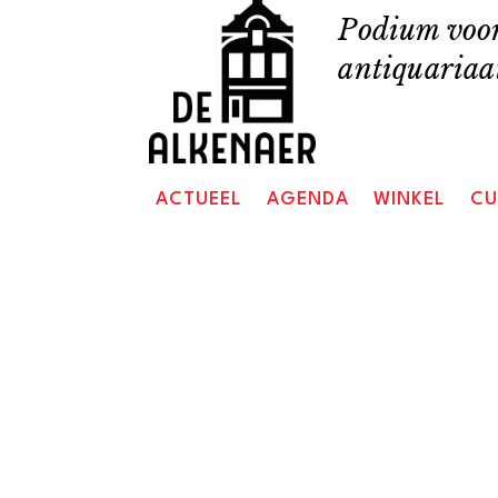
Skip
Podium voor
to
antiquariaat
content
ACTUEEL
AGENDA
WINKEL
CU