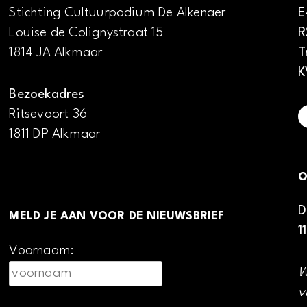
Stichting Cultuurpodium De Alkenaer
E
Louise de Colignystraat 15
R
1814 JA Alkmaar
T
K
Bezoekadres
Ritsevoort 36
1811 DP Alkmaar
O
D
MELD JE AAN VOOR DE NIEUWSBRIEF
1
Voornaam:
W
v