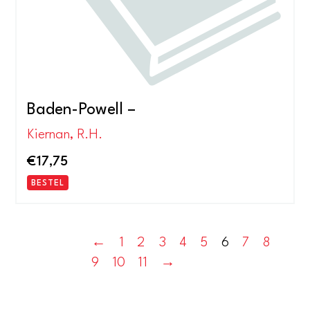
Baden-Powell –
Kiernan, R.H.
€
17,75
BESTEL
←
1
2
3
4
5
6
7
8
9
10
11
→