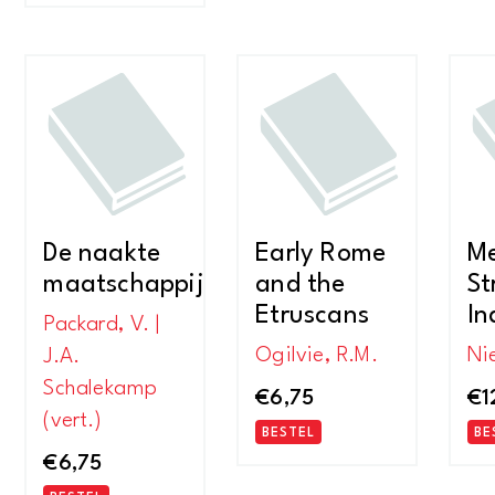
De naakte
Early Rome
Me
maatschappij
and the
St
Etruscans
In
Packard, V. |
Ogilvie, R.M.
Nie
J.A.
Schalekamp
€
6,75
€
1
(vert.)
BESTEL
BE
€
6,75