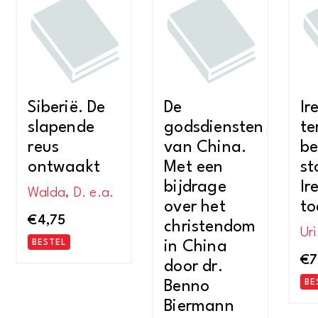
Siberië. De
De
Ir
slapende
godsdiensten
te
reus
van China.
be
ontwaakt
Met een
st
bijdrage
Ir
Walda, D. e.a.
over het
to
€
4,75
christendom
Uri
BESTEL
in China
€
7
door dr.
Benno
BE
Biermann