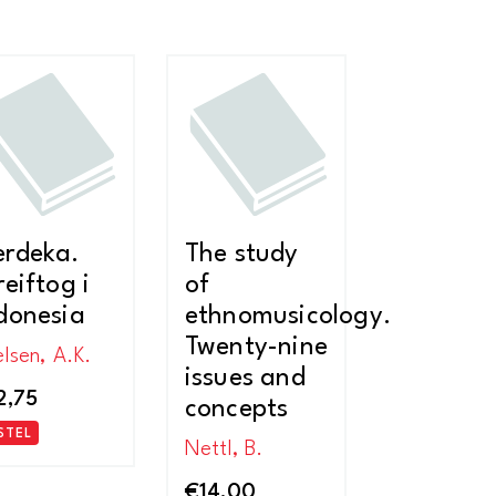
rdeka.
The study
reiftog i
of
donesia
ethnomusicology.
Twenty-nine
lsen, A.K.
issues and
2,75
concepts
STEL
Nettl, B.
€
14,00