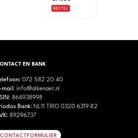
BESTEL
ONTACT EN BANK
elefoon:
072 582 20 40
-mail
: info@alkenaer.nl
SIN
: 864938998
riodos Bank
: NL11 TRIO 0320 6319 82
VK:
89296737
CONTACTFORMULIER