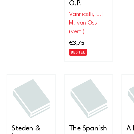
O.P.
Vannicelli, L. |
M. van Oss
(vert.)
€
3,75
BESTEL
Steden &
The Spanish
A 