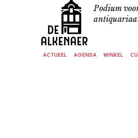
Skip
Podium voor
to
antiquariaat
content
ACTUEEL
AGENDA
WINKEL
CU