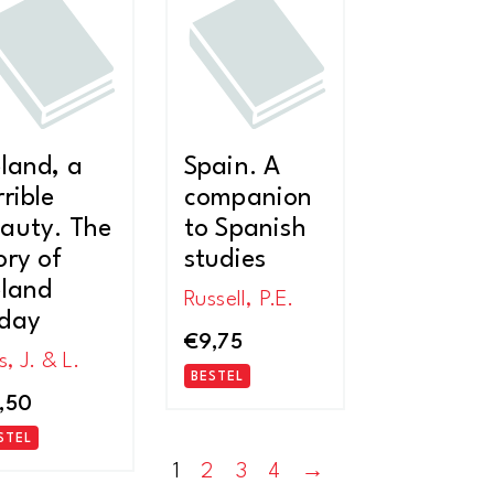
nieuwste
eland, a
Spain. A
rrible
companion
auty. The
to Spanish
ory of
studies
eland
Russell, P.E.
day
€
9,75
s, J. & L.
BESTEL
,50
STEL
1
2
3
4
→