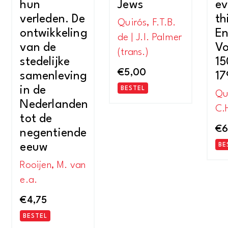
hun
Jews
ev
verleden. De
th
Quirós, F.T.B.
ontwikkeling
En
de | J.I. Palmer
van de
Vo
(trans.)
stedelijke
15
€
5,00
samenleving
17
in de
BESTEL
Qu
Nederlanden
C.
tot de
€
6
negentiende
eeuw
BE
Rooijen, M. van
e.a.
€
4,75
BESTEL