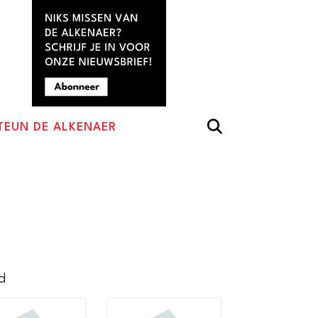
TEUN DE ALKENAER
Gesorteerd
d
op