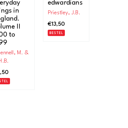
eryday
edwardians
ings in
Priestley, J.B.
gland.
€
13,50
lume II
00 to
BESTEL
99
ennell, M. &
H.B.
,50
STEL