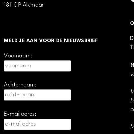
1811 DP Alkmaar
O
D
MELD JE AAN VOOR DE NIEUWSBRIEF
1
Voornaam:
W
v
Achternaam:
V
b
c
E-mailadres:
M