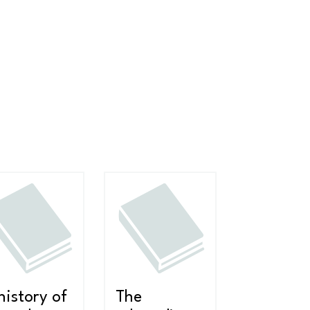
history of
The