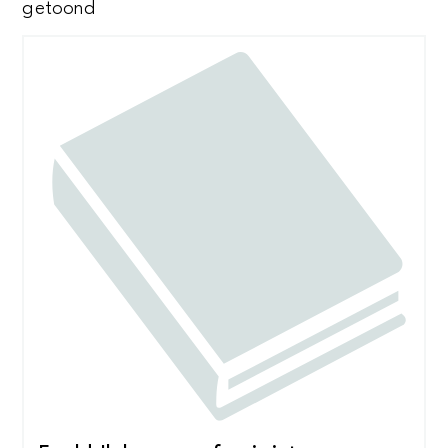
Gesorteerd
getoond
op
nieuwste