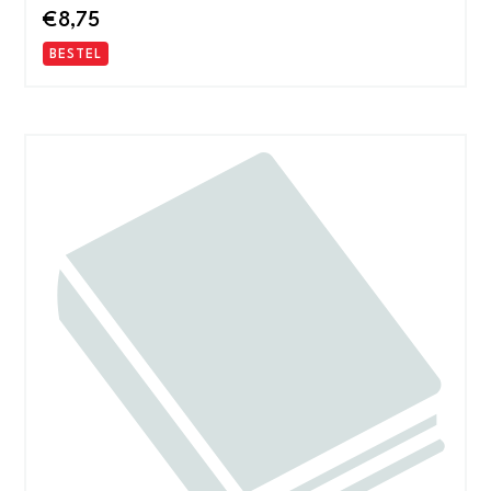
€
8,75
BESTEL