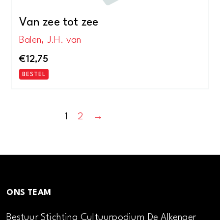
Van zee tot zee
Balen, J.H. van
€
12,75
BESTEL
1
2
→
ONS TEAM
Bestuur Stichting Cultuurpodium De Alkenaer