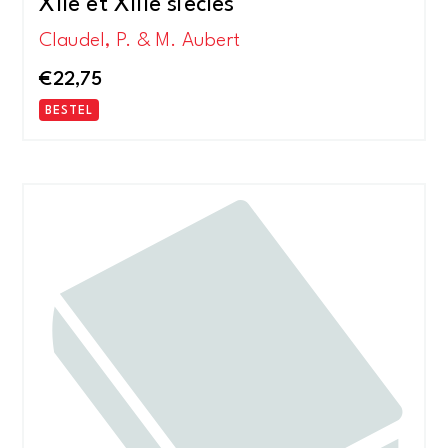
XIIe et XIIIe siècles
Claudel, P. & M. Aubert
€
22,75
BESTEL