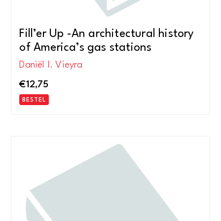
Fill’er Up -An architectural history
of America’s gas stations
Daniël I. Vieyra
€
12,75
BESTEL