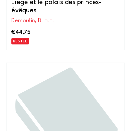
Liège et le palais des princes-
évêques
Demoulin, B. a.o.
€
44,75
BESTEL