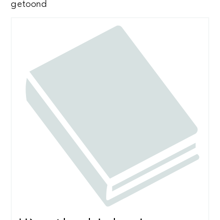
Gesorteerd
getoond
op
nieuwste