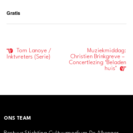
Gratis
Tom Lanoye /
Muziekmiddag:
Evenement
Christien Brinkgreve –
Inktvreters (Serie)
Navigatie
Concertlezing ‘Beladen
huis’
ONS TEAM