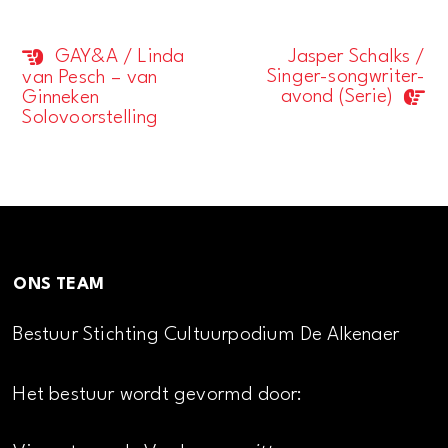
GAY&A / Linda
Jasper Schalks /
Evenement
Singer-songwriter-
van Pesch – van
Navigatie
avond (Serie)
Ginneken
Solovoorstelling
ONS TEAM
Bestuur Stichting Cultuurpodium De Alkenaer
Het bestuur wordt gevormd door: