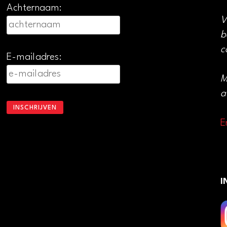
Achternaam:
V
b
c
E-mailadres:
M
a
E
I