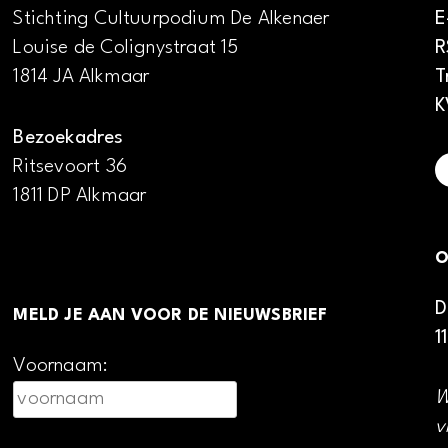
Stichting Cultuurpodium De Alkenaer
E
Louise de Colignystraat 15
R
1814 JA Alkmaar
T
K
Bezoekadres
Ritsevoort 36
1811 DP Alkmaar
O
D
MELD JE AAN VOOR DE NIEUWSBRIEF
1
Voornaam:
W
v