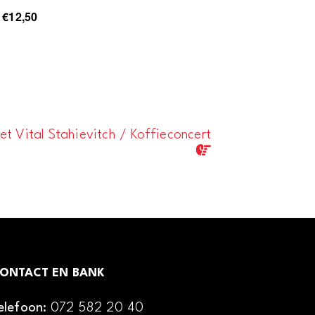
€12,50
et Vital Stahievitch / Koffieconcert
ONTACT EN BANK
elefoon:
072 582 20 40