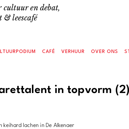
 cultuur en debat,
 & leescafé
LTUURPODIUM
CAFÉ
VERHUUR
OVER ONS
S
arettalent in topvorm (2
n keihard lachen in De Alkenaer