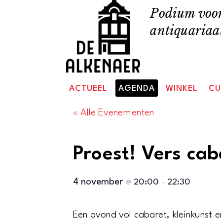
Skip
Podium voor
to
antiquariaat
content
ACTUEEL
AGENDA
WINKEL
CU
« Alle Evenementen
Proest! Vers cab
4 november
20:00
22:30
@
–
Een avond vol cabaret, kleinkunst e