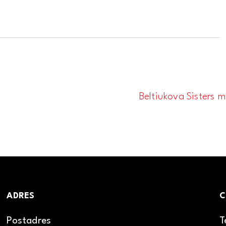
Beltiukova Sisters m
ADRES
C
Postadres
T