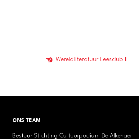
Wereldliteratuur Leesclub II
Evenement
Navigatie
ONS TEAM
Bestuur Stichting Cultuurpodium De Alkenaer