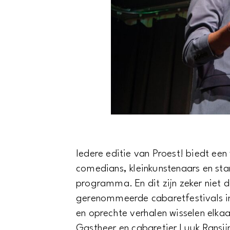
Iedere editie van Proest! biedt ee
comedians, kleinkunstenaars en st
programma. En dit zijn zeker niet d
gerenommeerde cabaretfestivals in
en oprechte verhalen wisselen elka
Gastheer en cabaretier Luuk Ransij