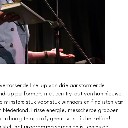
n verrassende line-up van drie aanstormende
and-up performers met een try-out van hun nieuwe
e minsten: stuk voor stuk winnaars en finalisten van
 Nederland. Frisse energie, messcherpe grappen
ar in hoog tempo af, geen avond is hetzelfde!
n stelt het programma samen en is tevens de