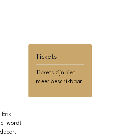
Tickets
Tickets zijn niet
meer beschikbaar
 Erik
eel wordt
 decor.