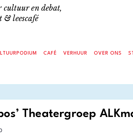
 cultuur en debat,
 & leescafé
LTUURPODIUM
CAFÉ
VERHUUR
OVER ONS
S
bos’ Theatergroep ALKm
0