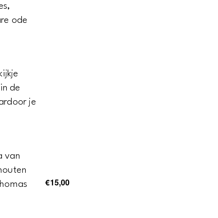
es,
are ode
ijkje
 in de
rdoor je
a van
 houten
€15,00
 Thomas