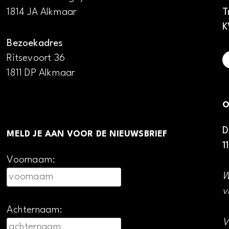
1814 JA Alkmaar
T
K
Bezoekadres
Ritsevoort 36
1811 DP Alkmaar
O
D
MELD JE AAN VOOR DE NIEUWSBRIEF
1
Voornaam:
W
v
Achternaam:
V