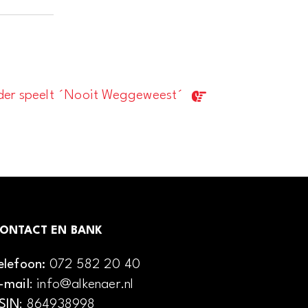
der speelt ´Nooit Weggeweest´
ONTACT EN BANK
elefoon:
072 582 20 40
-mail
: info@alkenaer.nl
SIN
: 864938998