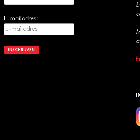
b
c
E-mailadres:
M
a
E
I