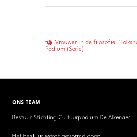
Vrouwen in de filosofie: ‘Talksh
Evenement
Podium (Serie)
Navigatie
ONS TEAM
Bestuur Stichting Cultuurpodium De Alkenaer
Het bestuur wordt gevormd door: