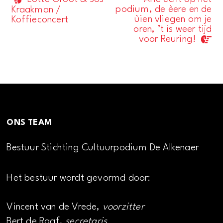
Evenement
podium, de èere en de
Kraakman /
Navigatie
ùien vliegen om je
Koffieconcert
oren, ’t is weer tijd
voor Reuring!
ONS TEAM
Bestuur Stichting Cultuurpodium De Alkenaer
Het bestuur wordt gevormd door:
Vincent van de Vrede,
voorzitter
Bert de Raaf,
secretaris