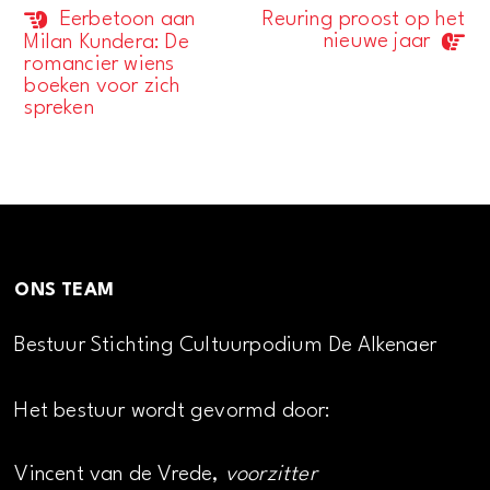
Eerbetoon aan
Reuring proost op het
Evenement
nieuwe jaar
Milan Kundera: De
Navigatie
romancier wiens
boeken voor zich
spreken
ONS TEAM
Bestuur Stichting Cultuurpodium De Alkenaer
Het bestuur wordt gevormd door:
Vincent van de Vrede,
voorzitter