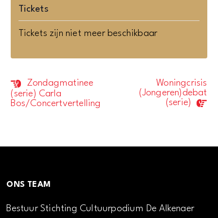
Tickets
Tickets zijn niet meer beschikbaar
Zondagmatinee
Woningcrisis
Evenement
(Jongeren)debat
(serie) Carla
Navigatie
(serie)
Bos/Concertvertelling
ONS TEAM
Bestuur Stichting Cultuurpodium De Alkenaer