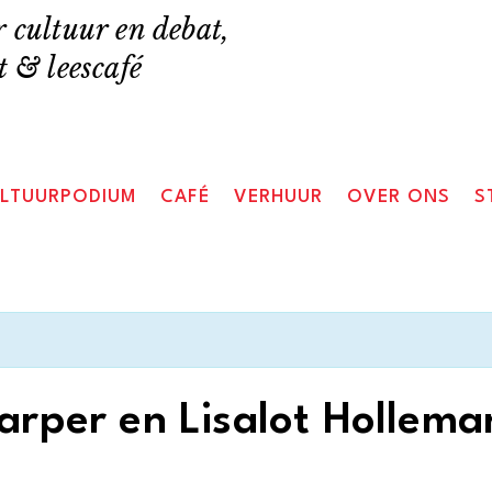
 cultuur en debat,
 & leescafé
LTUURPODIUM
CAFÉ
VERHUUR
OVER ONS
S
arper en Lisalot Hollema