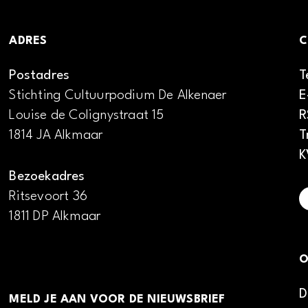
ADRES
C
Postadres
T
Stichting Cultuurpodium De Alkenaer
E
Louise de Colignystraat 15
R
1814 JA Alkmaar
T
K
Bezoekadres
Ritsevoort 36
1811 DP Alkmaar
O
D
MELD JE AAN VOOR DE NIEUWSBRIEF