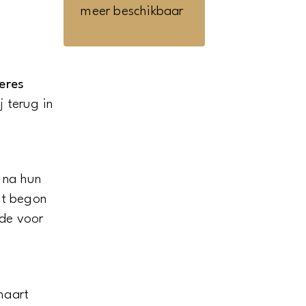
meer beschikbaar
geres
j terug in
r na hun
at begon
fde voor
maart