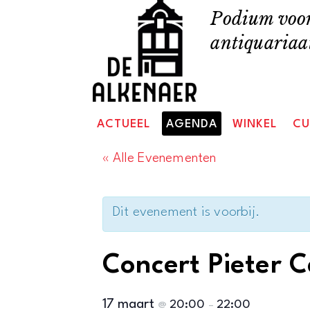
Skip
Podium voor
to
antiquariaat
content
ACTUEEL
AGENDA
WINKEL
CU
« Alle Evenementen
Dit evenement is voorbij.
Concert Pieter C
17 maart
20:00
22:00
@
–