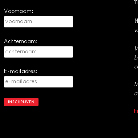
1
Voornaam:
W
v
Achternaam:
V
b
c
E-mailadres:
M
a
E