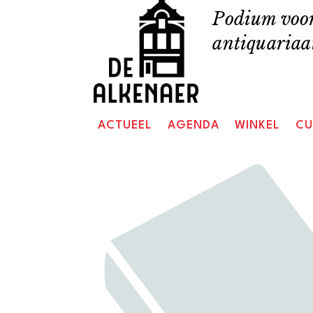
Skip
Podium voor
to
antiquariaat
content
ACTUEEL
AGENDA
WINKEL
CU