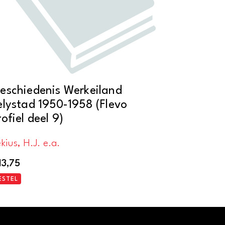
eschiedenis Werkeiland
elystad 1950-1958 (Flevo
rofiel deel 9)
kius, H.J. e.a.
13,75
ESTEL