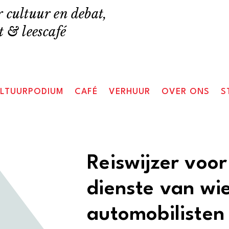
 cultuur en debat,
 & leescafé
LTUURPODIUM
CAFÉ
VERHUUR
OVER ONS
S
Reiswijzer voo
dienste van wie
automobilisten