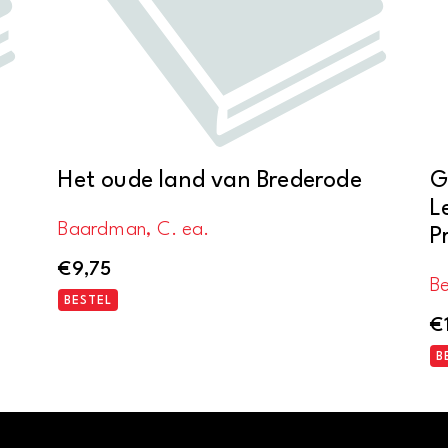
Het oude land van Brederode
G
L
Baardman, C. ea.
P
€
9,75
Be
BESTEL
€
B