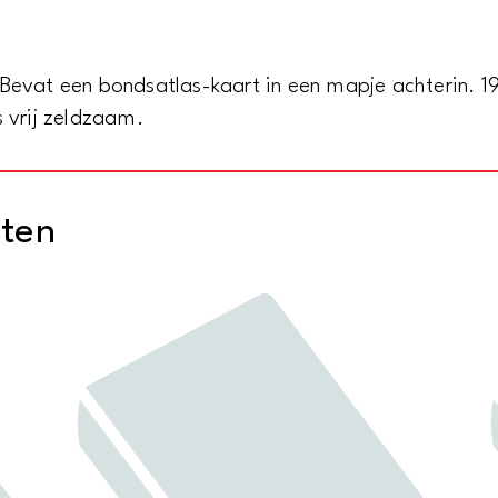
wielrijders,
automobilisten
en
Bevat een bondsatlas-kaart in een mapje achterin. 19
motorwielrijders.
s vrij zeldzaam.
Deel
II.
Zeeland,
cten
Noord-
Brabant
en
Limburg
aantal