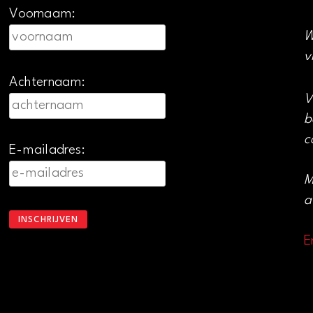
Voornaam:
W
v
Achternaam:
V
b
c
E-mailadres:
M
a
E