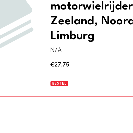
motorwielrijders
Zeeland, Noor
Limburg
N/A
€
27,75
Reiswijzer
BESTEL
voor
Nederland
ten
dienste
van