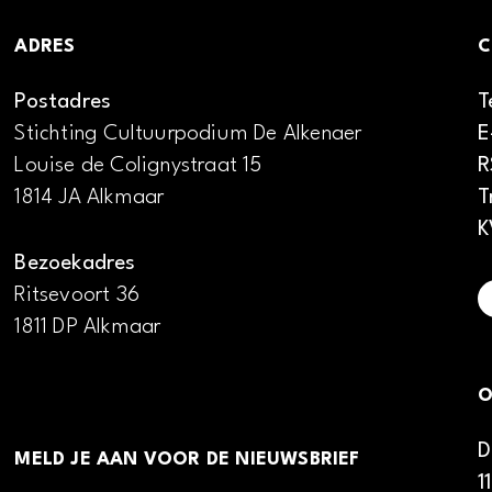
ADRES
C
Postadres
T
Stichting Cultuurpodium De Alkenaer
E
Louise de Colignystraat 15
R
1814 JA Alkmaar
T
K
Bezoekadres
Ritsevoort 36
1811 DP Alkmaar
O
D
MELD JE AAN VOOR DE NIEUWSBRIEF
1